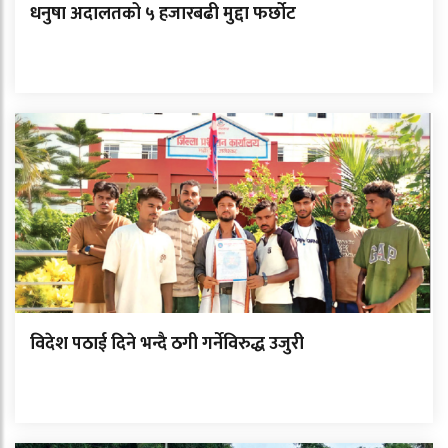
धनुषा अदालतको ५ हजारबढी मुद्दा फर्छोट
विदेश पठाई दिने भन्दै ठगी गर्नेविरुद्ध उजुरी