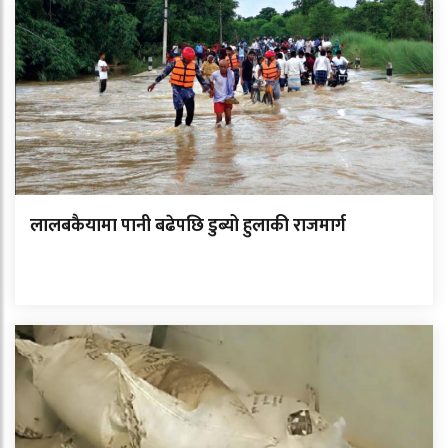
लालबकैयामा पानी बढेपछि डुब्यो हुलाकी राजमार्ग