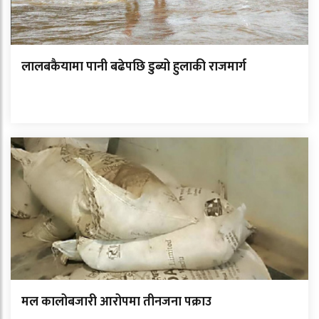
लालबकैयामा पानी बढेपछि डुब्यो हुलाकी राजमार्ग
मल कालोबजारी आरोपमा तीनजना पक्राउ