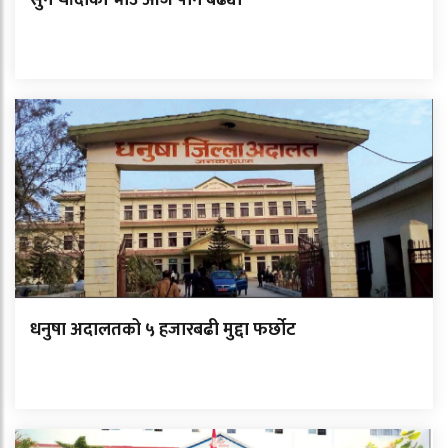
सुन चाँदीको भाउ आज पनि बढ्यो
धनुषा अदालतको ५ हजारबढी मुद्दा फर्छोट