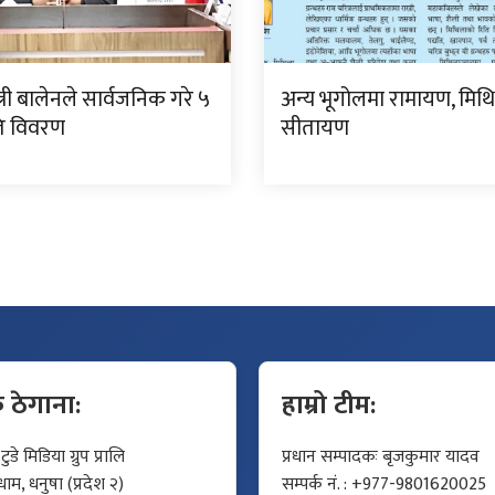
्त्री बालेनले सार्वजनिक गरे ५
अन्य भूगोलमा रामायण, मिथ
गति विवरण
सीतायण
क ठेगाना:
हाम्रो टीम:
डे मिडिया ग्रुप प्रालि
प्रधान सम्पादकः बृजकुमार यादव
म, धनुषा (प्रदेश २)
सम्पर्क नं. : +977-9801620025