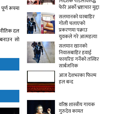
निर्देशक पौडेलविरुद्ध
फेरि अर्को भ्रष्टाचार मुद्दा
ूर्ण रूपमा
सलमानको घरबाहिर
गोली चलाएको
प्रकरणमा पक्राउ
ाजनीतिक दल
युवकले गरे आत्महत्या
 बनाउन सो
सलमान खानको
निवासबाहिर हवाई
फायरिङ गर्नेको तस्विर
सार्बजनिक
आज देशभरका फिल्म
हल बन्द
वरिष्ठ शास्त्रीय गायक
गुरुदेव कामत