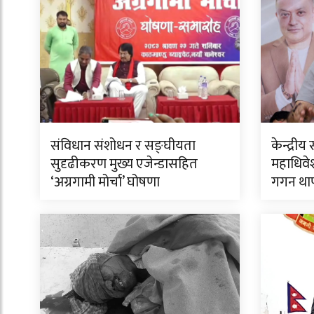
संविधान संशोधन र सङ्घीयता
केन्द्र
सुदृढीकरण मुख्य एजेन्डासहित
महाधिवेश
‘अग्रगामी मोर्चा’ घोषणा
गगन था