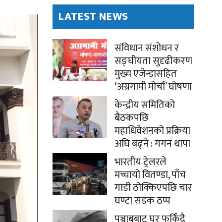
LATEST NEWS
संविधान संशोधन र
सङ्घीयता सुदृढीकरण
मुख्य एजेन्डासहित
‘अग्रगामी मोर्चा’ घोषणा
केन्द्रीय समितिको
बैठकपछि
महाधिवेशनको प्रक्रिया
अघि बढ्ने : गगन थापा
भारतीय ट्रेलरले
मच्चायो वितण्डा, पाँच
गाडी ठोक्किएपछि चार
घण्टा सडक ठप्प
पञ्जाबबाट घर फर्किंदै