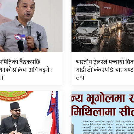
ीय समितिको बैठकपछि
भारतीय ट्रेलरले मच्चायो वितण
नको प्रक्रिया अघि बढ्ने :
गाडी ठोक्किएपछि चार घण्
पा
ठप्प