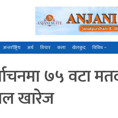
अन्तर्राष्ट्रिय
अर्थ
विचार
कला
खेलकुद
विविध
्वाचनमा ७५ वटा मतद
थल खारेज