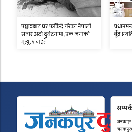
पञ्जाबबाट घर फर्किंदै गरेका नेपाली
प्रधानमन
सवार अटो दुर्घटनामा, एक जनाको
बुँदे प्र
मृत्यु, ६ घाइते
सम्पर्
जनकपुर टु
जनकपुरधा