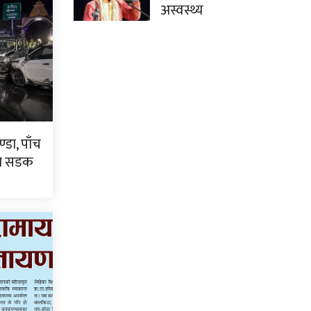
अस्वस्थ्य
्डा, पाँच
टा सडक