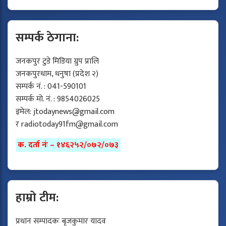
सम्पर्क ठेगाना:
जनकपुर टुडे मिडिया ग्रुप प्रालि
जनकपुरधाम, धनुषा (प्रदेश २)
सम्पर्क नं. : 041-590101
सम्पर्क मो. नं. : 9854026025
इमेल:
jtodaynews@gmail.com
र
radiotoday91fm@gmail.com
क. दर्ता नंः – १४६२५२/०७२/०७३
हाम्रो टीम:
प्रधान सम्पादकः बृजकुमार यादव