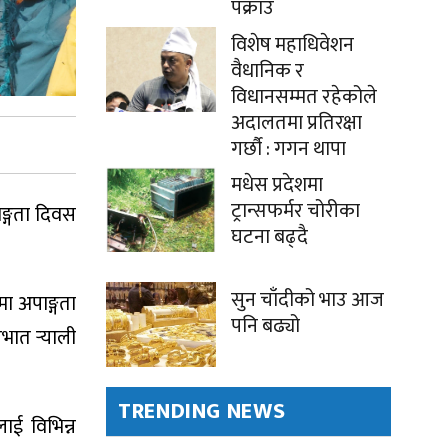
पक्राउ
विशेष महाधिवेशन
वैधानिक र
विधानसम्मत रहेकोले
अदालतमा प्रतिरक्षा
गर्छौ : गगन थापा
मधेस प्रदेशमा
ट्रान्सफर्मर चोरीका
ाङ्गता दिवस
घटना बढ्दै
सुन चाँदीको भाउ आज
ा अपाङ्गता
पनि बढ्यो
ात र्‍याली
TRENDING NEWS
ाई विभिन्न