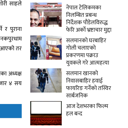
ोरी साहले
नेपाल टेलिकमका
निलम्बित प्रबन्ध
निर्देशक पौडेलविरुद्ध
ने र पुराना
फेरि अर्को भ्रष्टाचार मुद्दा
 जनकपुरधाम
सलमानको घरबाहिर
गोली चलाएको
दै आएको तर
प्रकरणमा पक्राउ
युवकले गरे आत्महत्या
सलमान खानको
का अध्यक्ष
निवासबाहिर हवाई
 हजार ४ सय
फायरिङ गर्नेको तस्विर
सार्बजनिक
आज देशभरका फिल्म
हल बन्द