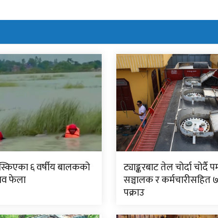
िस्किएका ६ वर्षीय बालकको
ट्याङ्करबाट तेल चोर्दा चोर्दै पम
शव फेला
सञ्चालक र कर्मचारीसहित 
पक्राउ