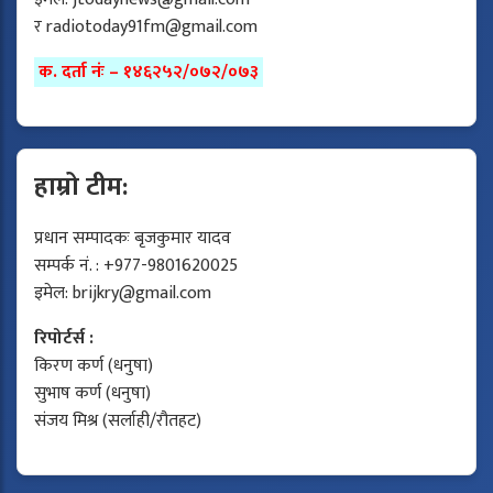
र
radiotoday91fm@gmail.com
क. दर्ता नंः – १४६२५२/०७२/०७३
हाम्रो टीम:
प्रधान सम्पादकः बृजकुमार यादव
सम्पर्क नं. : +977-9801620025
इमेल:
brijkry@gmail.com
रिपोर्टर्स :
किरण कर्ण (धनुषा)
सुभाष कर्ण (धनुषा)
संजय मिश्र (सर्लाही/रौतहट)