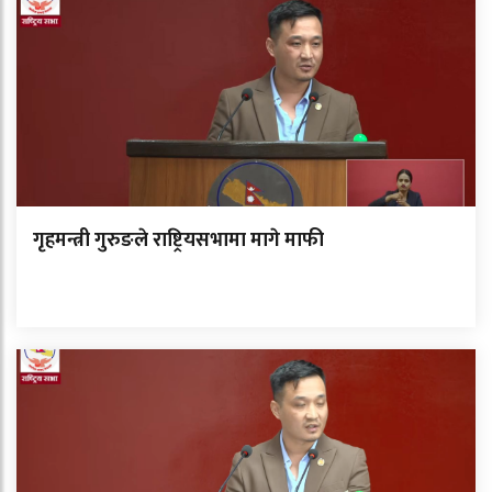
गृहमन्त्री गुरुङले राष्ट्रियसभामा मागे माफी