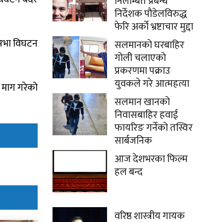
निलम्बित प्रबन्ध
निर्देशक पौडेलविरुद्ध
फेरि अर्को भ्रष्टाचार मुद्दा
ि सभा विघटन
सलमानको घरबाहिर
गोली चलाएको
प्रकरणमा पक्राउ
युवकले गरे आत्महत्या
े माग गरेको
सलमान खानको
निवासबाहिर हवाई
फायरिङ गर्नेको तस्विर
सार्बजनिक
आज देशभरका फिल्म
हल बन्द
वरिष्ठ शास्त्रीय गायक