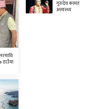
गुरुदेव कामत
अस्वस्थ्य
िलरमाथि
७ ठाउँमा