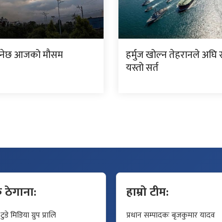
रहनेछ आजको मौसम
हर्मुज खोल्न तेहरानले अघि सा
यस्तो सर्त
क ठेगाना:
हाम्रो टीम:
डे मिडिया ग्रुप प्रालि
प्रधान सम्पादकः बृजकुमार यादव