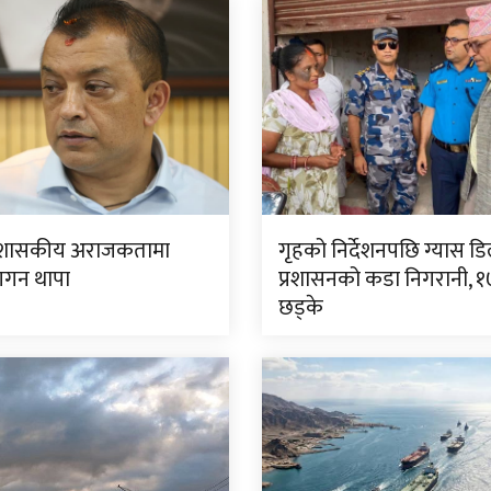
शासकीय अराजकतामा
गृहको निर्देशनपछि ग्यास ड
 गगन थापा
प्रशासनको कडा निगरानी, १
छड्के