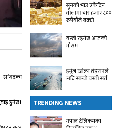
सुनको भाउ एकैदिन
तोलामा चार हजार ८००
रुपैयाँले बढ्यो
यस्तो रहनेछ आजको
मौसम
हर्मुज खोल्न तेहरानले
ही सांसदका
अघि सार्‍यो यस्तो सर्त
ुवाइ हुनेछ।
TRENDING NEWS
नेपाल टेलिकमका
ा विघटन बदर