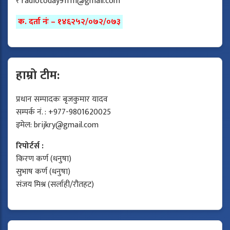
र
radiotoday91fm@gmail.com
क. दर्ता नंः – १४६२५२/०७२/०७३
हाम्रो टीम:
प्रधान सम्पादकः बृजकुमार यादव
सम्पर्क नं. : +977-9801620025
इमेल:
brijkry@gmail.com
रिपोर्टर्स :
किरण कर्ण (धनुषा)
सुभाष कर्ण (धनुषा)
संजय मिश्र (सर्लाही/रौतहट)