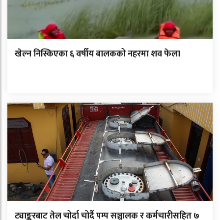
खेल्न निस्किएका ६ वर्षीय बालकको नहरमा शव फेला
ट्याङ्करबाट तेल चोर्दा चोर्दै पम्प सञ्चालक र कर्मचारीसहित ७