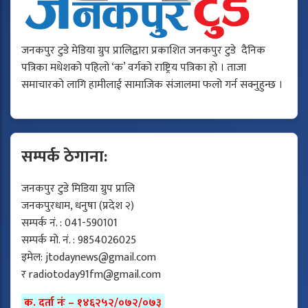
जनकपुर टुडे मेडिया ग्रुप प्रालिद्वारा प्रकाशित जनकपुर टुडे दैनिक
पत्रिका मधेशको पहिलो ‘क’ वर्गको राष्ट्रिय पत्रिका हो । ताजा
समाचारको लागि हामीलाई सामाजिक संजालमा फलो गर्न सक्नुहुन्छ ।
सम्पर्क ठेगाना:
जनकपुर टुडे मिडिया ग्रुप प्रालि
जनकपुरधाम, धनुषा (प्रदेश २)
सम्पर्क नं. : 041-590101
सम्पर्क मो. नं. : 9854026025
इमेल:
jtodaynews@gmail.com
र
radiotoday91fm@gmail.com
क. दर्ता नंः – १४६२५२/०७२/०७३