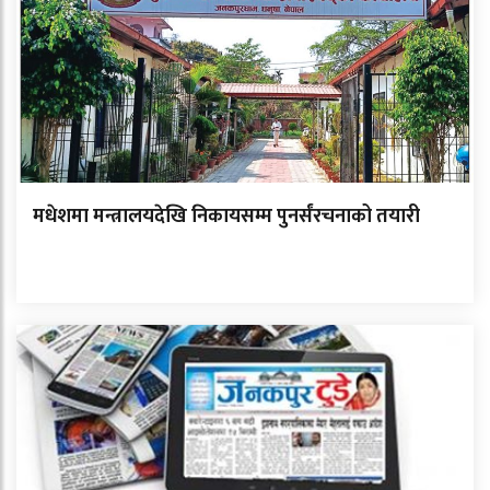
मधेशमा मन्त्रालयदेखि निकायसम्म पुनर्संरचनाको तयारी