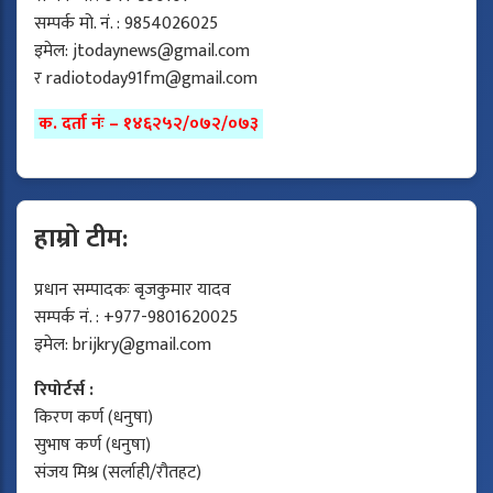
सम्पर्क मो. नं. : 9854026025
इमेल:
jtodaynews@gmail.com
र
radiotoday91fm@gmail.com
क. दर्ता नंः – १४६२५२/०७२/०७३
हाम्रो टीम:
प्रधान सम्पादकः बृजकुमार यादव
सम्पर्क नं. : +977-9801620025
इमेल:
brijkry@gmail.com
रिपोर्टर्स :
किरण कर्ण (धनुषा)
सुभाष कर्ण (धनुषा)
संजय मिश्र (सर्लाही/रौतहट)