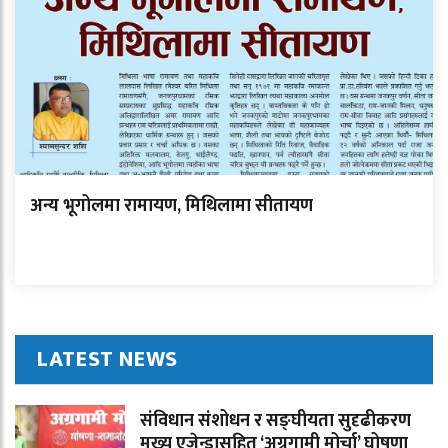
अन्य भूगोलमा रामायण, मिथिलामा सीतायण
LATEST NEWS
संविधान संशोधन र सङ्घीयता सुदृढीकरण
मुख्य एजेन्डासहित ‘अग्रगामी मोर्चा’ घोषणा