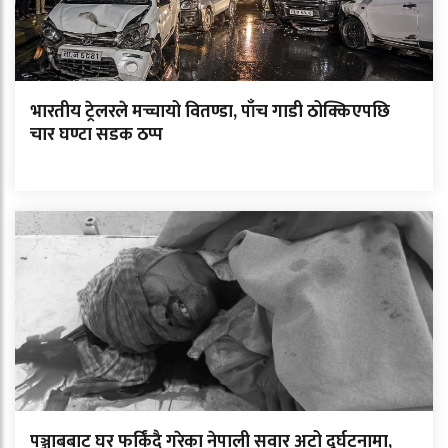
भारतीय ट्रेलरले मच्चायो वितण्डा, पाँच गाडी ठोक्किएपछि
चार घण्टा सडक ठप्प
पञ्जाबबाट घर फर्किंदै गरेका नेपाली सवार अटो दुर्घटनामा,