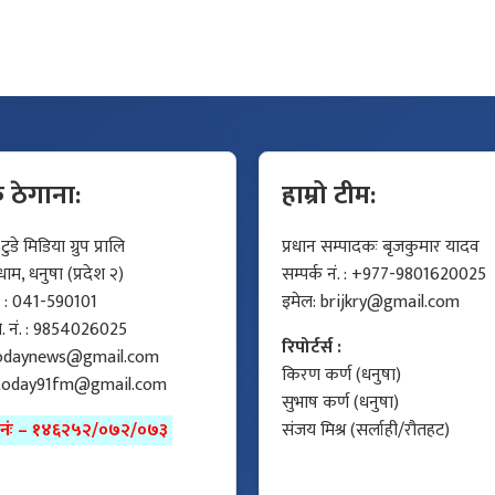
क ठेगाना:
हाम्रो टीम:
डे मिडिया ग्रुप प्रालि
प्रधान सम्पादकः बृजकुमार यादव
म, धनुषा (प्रदेश २)
सम्पर्क नं. : +977-9801620025
ं. : 041-590101
इमेल:
brijkry@gmail.com
मो. नं. : 9854026025
रिपोर्टर्स :
odaynews@gmail.com
किरण कर्ण (धनुषा)
today91fm@gmail.com
सुभाष कर्ण (धनुषा)
ा नंः – १४६२५२/०७२/०७३
संजय मिश्र (सर्लाही/रौतहट)