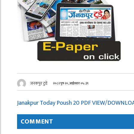
जनकपुर टुडे
२०८२ पुष २०, आईतवार ०५:३९
Janakpur Today Poush 20 PDF VIEW/DOWNLO
COMMENT