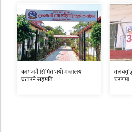
कागजमै सिमित भयो मन्त्रालय
तलबवृद्ध
घटाउने सहमति
चरणमा