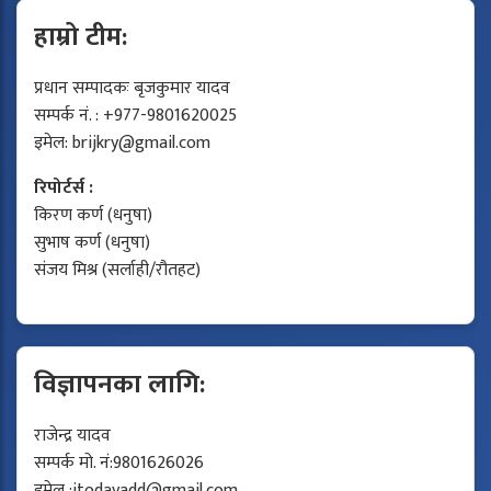
हाम्रो टीम:
प्रधान सम्पादकः बृजकुमार यादव
सम्पर्क नं. : +977-9801620025
इमेल:
brijkry@gmail.com
रिपोर्टर्स :
किरण कर्ण (धनुषा)
सुभाष कर्ण (धनुषा)
संजय मिश्र (सर्लाही/रौतहट)
विज्ञापनका लागि:
राजेन्द्र यादव
सम्पर्क मो. नं:9801626026
इमेल :
jtodayadd@gmail.com