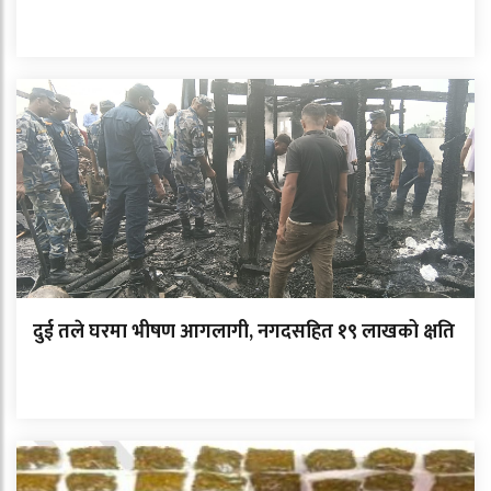
दुई तले घरमा भीषण आगलागी, नगदसहित १९ लाखको क्षति