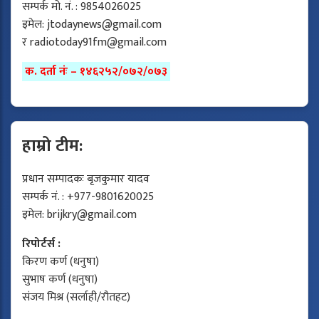
सम्पर्क मो. नं. : 9854026025
इमेल:
jtodaynews@gmail.com
र
radiotoday91fm@gmail.com
क. दर्ता नंः – १४६२५२/०७२/०७३
हाम्रो टीम:
प्रधान सम्पादकः बृजकुमार यादव
सम्पर्क नं. : +977-9801620025
इमेल:
brijkry@gmail.com
रिपोर्टर्स :
किरण कर्ण (धनुषा)
सुभाष कर्ण (धनुषा)
संजय मिश्र (सर्लाही/रौतहट)