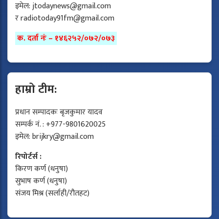
इमेल:
jtodaynews@gmail.com
र
radiotoday91fm@gmail.com
क. दर्ता नंः – १४६२५२/०७२/०७३
हाम्रो टीम:
प्रधान सम्पादकः बृजकुमार यादव
सम्पर्क नं. : +977-9801620025
इमेल:
brijkry@gmail.com
रिपोर्टर्स :
किरण कर्ण (धनुषा)
सुभाष कर्ण (धनुषा)
संजय मिश्र (सर्लाही/रौतहट)