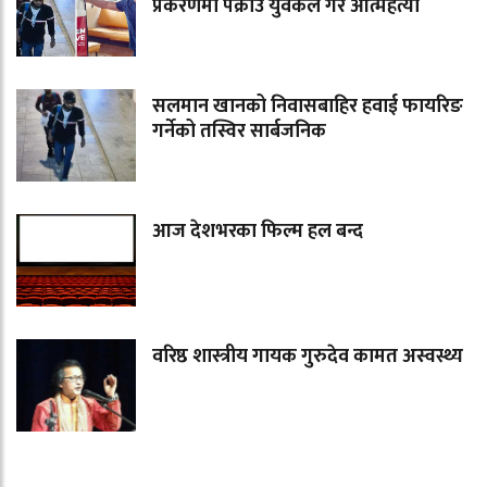
प्रकरणमा पक्राउ युवकले गरे आत्महत्या
सलमान खानको निवासबाहिर हवाई फायरिङ
गर्नेको तस्विर सार्बजनिक
आज देशभरका फिल्म हल बन्द
वरिष्ठ शास्त्रीय गायक गुरुदेव कामत अस्वस्थ्य