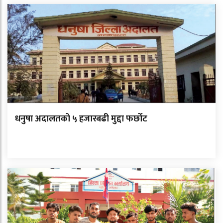
धनुषा अदालतको ५ हजारबढी मुद्दा फर्छोट