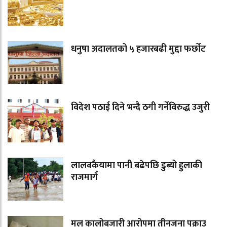
धनुषा अदालतको ५ हजारबढी मुद्दा फर्छोट
विदेश पठाई दिने भन्दै ठगी गर्नेविरुद्ध उजुरी
लालबकैयामा पानी बढेपछि डुब्यो हुलाकी
राजमार्ग
मल कालोबजारी आरोपमा तीनजना पक्राउ