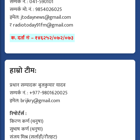
सम्पर्क नं. : 041-590101
सम्पर्क मो. नं. : 9854026025
इमेल:
jtodaynews@gmail.com
र
radiotoday91fm@gmail.com
क. दर्ता नंः – १४६२५२/०७२/०७३
हाम्रो टीम:
प्रधान सम्पादकः बृजकुमार यादव
सम्पर्क नं. : +977-9801620025
इमेल:
brijkry@gmail.com
रिपोर्टर्स :
किरण कर्ण (धनुषा)
सुभाष कर्ण (धनुषा)
संजय मिश्र (सर्लाही/रौतहट)