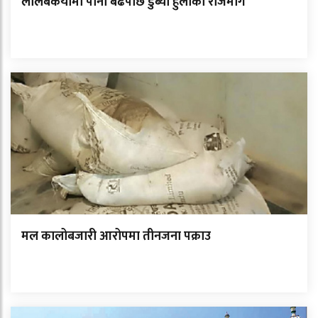
लालबकैयामा पानी बढेपछि डुब्यो हुलाकी राजमार्ग
मल कालोबजारी आरोपमा तीनजना पक्राउ