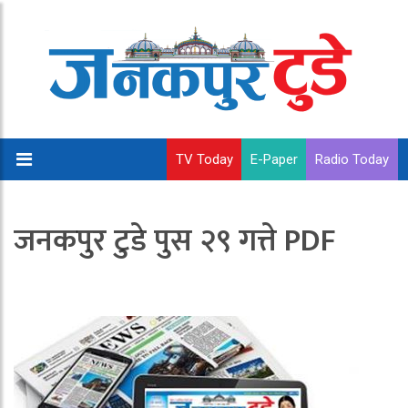
TV Today
E-Paper
Radio Today
जनकपुर टुडे पुस २९ गत्ते PDF