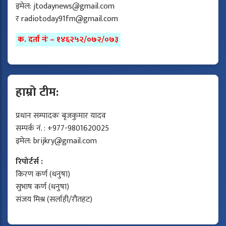
इमेल:
jtodaynews@gmail.com
र
radiotoday91fm@gmail.com
क. दर्ता नंः – १४६२५२/०७२/०७३
हाम्रो टीम:
प्रधान सम्पादकः बृजकुमार यादव
सम्पर्क नं. : +977-9801620025
इमेल:
brijkry@gmail.com
रिपोर्टर्स :
किरण कर्ण (धनुषा)
सुभाष कर्ण (धनुषा)
संजय मिश्र (सर्लाही/रौतहट)