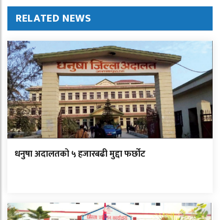
RELATED NEWS
धनुषा अदालतको ५ हजारबढी मुद्दा फर्छोट