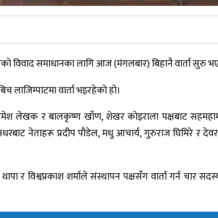
िएको विवाद समाधानका लागि आज (मंगलबार) बिहानै वार्ता सुरु 
बिच लाजिम्पाटमा वार्ता भइरहेको हो।
मेश लेखक र बालकृष्ण खाँण, शेखर काेइराला पक्षबाट सहमहामन
षधरबाट नेताहरू प्रदीप पाैडेल, मधु आचार्य, गुरुराज घिमिरे र दे
पा र विश्वप्रकाश शर्माले संस्थापन पक्षसँग वार्ता गर्न चार सद