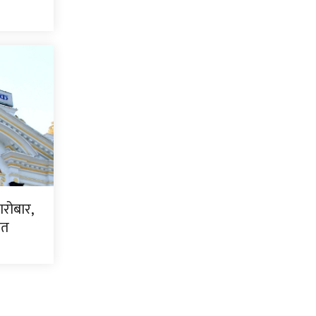
ारोबार,
धित