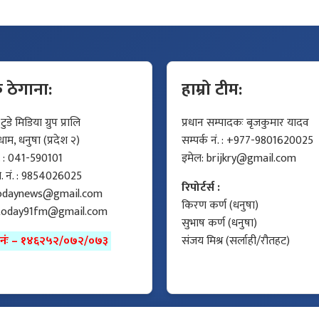
क ठेगाना:
हाम्रो टीम:
डे मिडिया ग्रुप प्रालि
प्रधान सम्पादकः बृजकुमार यादव
म, धनुषा (प्रदेश २)
सम्पर्क नं. : +977-9801620025
ं. : 041-590101
इमेल:
brijkry@gmail.com
मो. नं. : 9854026025
रिपोर्टर्स :
odaynews@gmail.com
किरण कर्ण (धनुषा)
today91fm@gmail.com
सुभाष कर्ण (धनुषा)
ा नंः – १४६२५२/०७२/०७३
संजय मिश्र (सर्लाही/रौतहट)