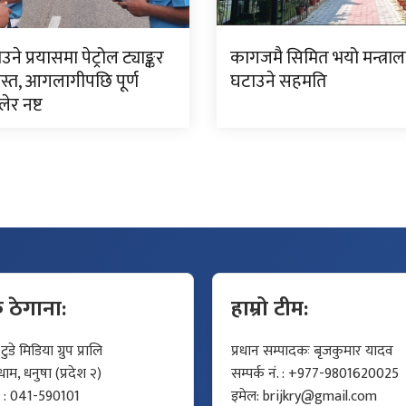
ने प्रयासमा पेट्रोल ट्याङ्कर
कागजमै सिमित भयो मन्त्रा
ग्रस्त, आगलागीपछि पूर्ण
घटाउने सहमति
ेर नष्ट
क ठेगाना:
हाम्रो टीम:
डे मिडिया ग्रुप प्रालि
प्रधान सम्पादकः बृजकुमार यादव
म, धनुषा (प्रदेश २)
सम्पर्क नं. : +977-9801620025
ं. : 041-590101
इमेल:
brijkry@gmail.com