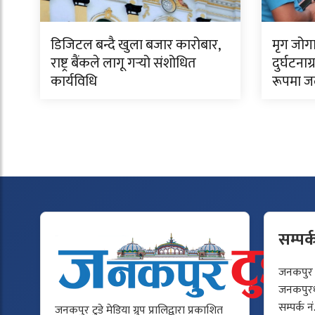
डिजिटल बन्दै खुला बजार कारोबार,
मृग जोगाउ
राष्ट्र बैंकले लागू गर्‍यो संशोधित
दुर्घटना
कार्यविधि
रूपमा जल
सम्पर्
जनकपुर टु
जनकपुरधा
सम्पर्क न
जनकपुर टुडे मेडिया ग्रुप प्रालिद्वारा प्रकाशित