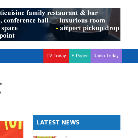
TV Today
E-Paper
Radio Today
ड
LATEST NEWS