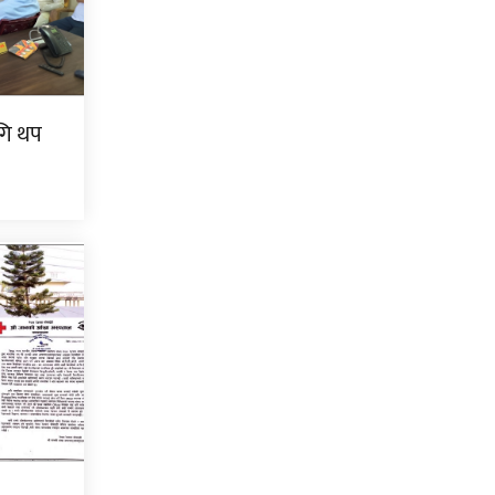
गि थप