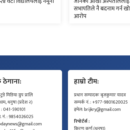
 २४ वटा विद्यालयलाई नमूना
जानकी आँखा अस्पताललाई
सभापतिले नै बदनाम गर्न ख
आरोप
क ठेगाना:
हाम्रो टीम:
डे मिडिया ग्रुप प्रालि
प्रधान सम्पादकः बृजकुमार यादव
म, धनुषा (प्रदेश २)
सम्पर्क नं. : +977-9801620025
ं. : 041-590101
इमेल:
brijkry@gmail.com
मो. नं. : 9854026025
रिपोर्टर्स :
odaynews@gmail.com
किरण कर्ण (धनुषा)