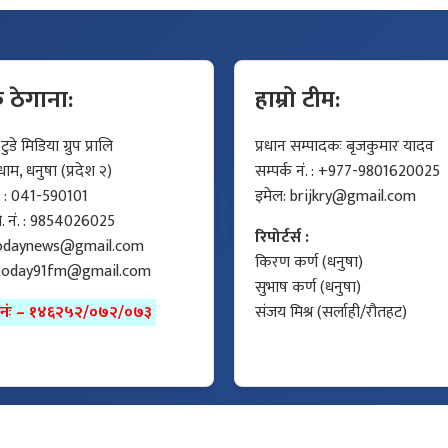
क ठेगाना:
हाम्रो टीम:
डे मिडिया ग्रुप प्रालि
प्रधान सम्पादकः बृजकुमार यादव
म, धनुषा (प्रदेश २)
सम्पर्क नं. : +977-9801620025
ं. : 041-590101
इमेल:
brijkry@gmail.com
मो. नं. : 9854026025
रिपोर्टर्स :
odaynews@gmail.com
किरण कर्ण (धनुषा)
today91fm@gmail.com
सुभाष कर्ण (धनुषा)
ा नंः – १४६२५२/०७२/०७३
संजय मिश्र (सर्लाही/रौतहट)