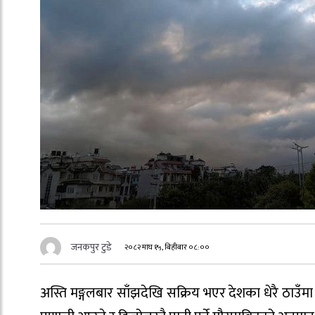
जनकपुर टुडे
२०८२ माघ १५, बिहीबार ०८:००
अस्ति मङ्गलबार साँझदेखि सक्रिय भएर देशका धेरै ठाउँमा