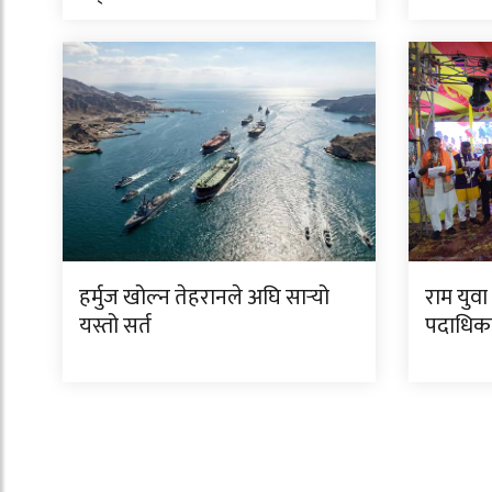
हर्मुज खोल्न तेहरानले अघि सार्‍यो
राम युव
यस्तो सर्त
पदाधिका