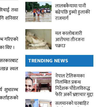
लालबकैयामा पानी
सिचाई तथा
बढेपछि डुब्यो हुलाकी
ागि शनिवार
राजमार्ग
मल कालोबजारी
रम्भ गरिएको
आरोपमा तीनजना
पक्राउ
ेका थिए ।
TRENDING NEWS
य सरकारबाट
खन्न स्थल
नेपाल टेलिकमका
निलम्बित प्रबन्ध
निर्देशक पौडेलविरुद्ध
य शुभारम्भ
फेरि अर्को भ्रष्टाचार मुद्दा
कर्ताहरुको
सलमानको घरबाहिर