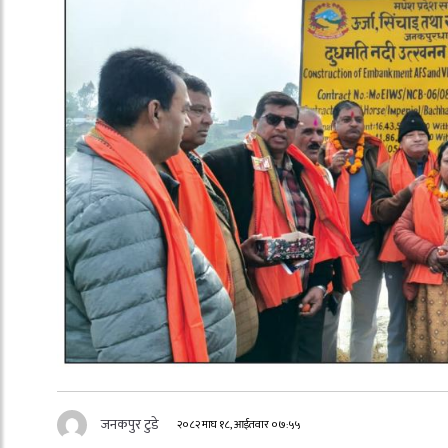
जनकपुर टुडे
२०८२ माघ १८, आईतवार ०७:५५