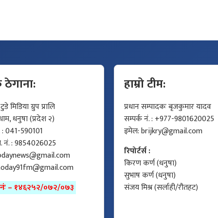
क ठेगाना:
हाम्रो टीम:
डे मिडिया ग्रुप प्रालि
प्रधान सम्पादकः बृजकुमार यादव
म, धनुषा (प्रदेश २)
सम्पर्क नं. : +977-9801620025
ं. : 041-590101
इमेल:
brijkry@gmail.com
मो. नं. : 9854026025
रिपोर्टर्स :
odaynews@gmail.com
किरण कर्ण (धनुषा)
today91fm@gmail.com
सुभाष कर्ण (धनुषा)
ा नंः – १४६२५२/०७२/०७३
संजय मिश्र (सर्लाही/रौतहट)