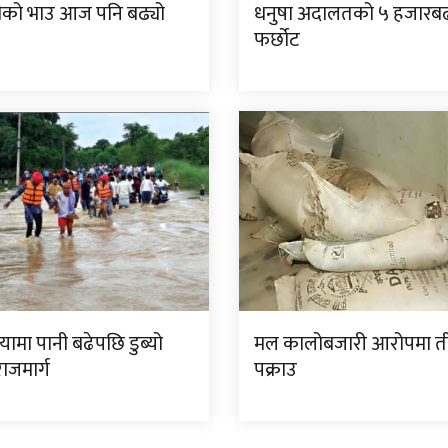
दीको भाउ आज पनि बढ्यो
धनुषा अदालतको ५ हजारबढी 
फर्छोट
ामा पानी बढेपछि डुब्यो
मल कालोबजारी आरोपमा त
ाजमार्ग
पक्राउ