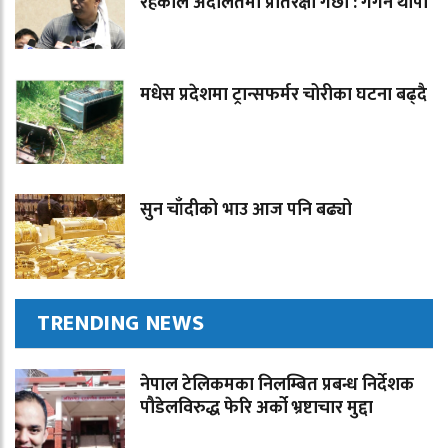
रहेकोले अदालतमा प्रतिरक्षा गर्छौ : गगन थापा
मधेस प्रदेशमा ट्रान्सफर्मर चोरीका घटना बढ्दै
सुन चाँदीको भाउ आज पनि बढ्यो
TRENDING NEWS
नेपाल टेलिकमका निलम्बित प्रबन्ध निर्देशक
पौडेलविरुद्ध फेरि अर्को भ्रष्टाचार मुद्दा