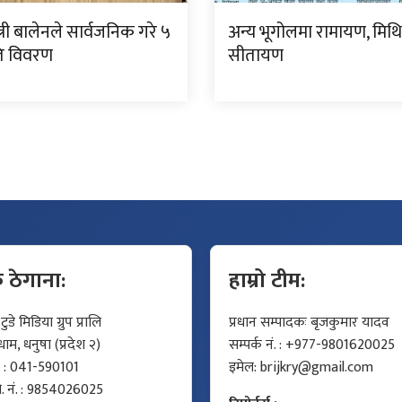
्त्री बालेनले सार्वजनिक गरे ५
अन्य भूगोलमा रामायण, मिथ
गति विवरण
सीतायण
क ठेगाना:
हाम्रो टीम:
डे मिडिया ग्रुप प्रालि
प्रधान सम्पादकः बृजकुमार यादव
म, धनुषा (प्रदेश २)
सम्पर्क नं. : +977-9801620025
ं. : 041-590101
इमेल:
brijkry@gmail.com
मो. नं. : 9854026025