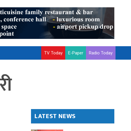
TV Today
E-Paper
Radio Today
री
LATEST NEWS