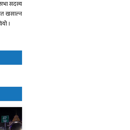
िसभा सदस्य
मत खसाल्न
ियो ।