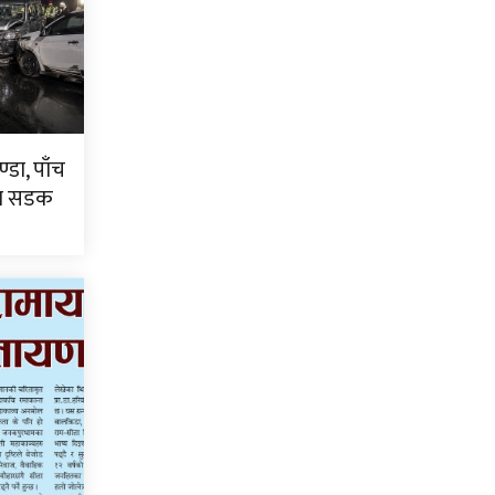
्डा, पाँच
टा सडक