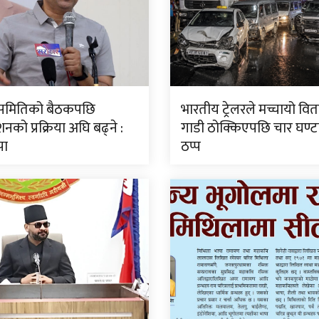
ीय समितिको बैठकपछि
भारतीय ट्रेलरले मच्चायो वितण
नको प्रक्रिया अघि बढ्ने :
गाडी ठोक्किएपछि चार घण्
पा
ठप्प