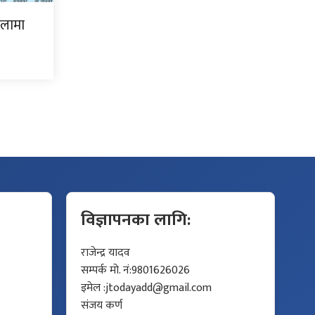
िलामा
विज्ञापनका लागि:
राजेन्द्र यादव
सम्पर्क मो. नं:9801626026
इमेल :
jtodayadd@gmail.com
संजय कर्ण