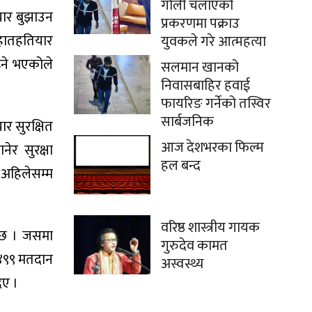
गोली चलाएको
ियार बुझाउन
प्रकरणमा पक्राउ
हातहतियार
युवकले गरे आत्महत्या
इने भएकोले
सलमान खानको
निवासबाहिर हवाई
फायरिङ गर्नेको तस्विर
सार्बजनिक
ार सुरक्षित
आज देशभरका फिल्म
ेर सुरक्षा
हल बन्द
 अहिलेसम्म
वरिष्ठ शास्त्रीय गायक
ो छ । जसमा
गुरुदेव कामत
 ४९९ मतदान
अस्वस्थ्य
िए ।