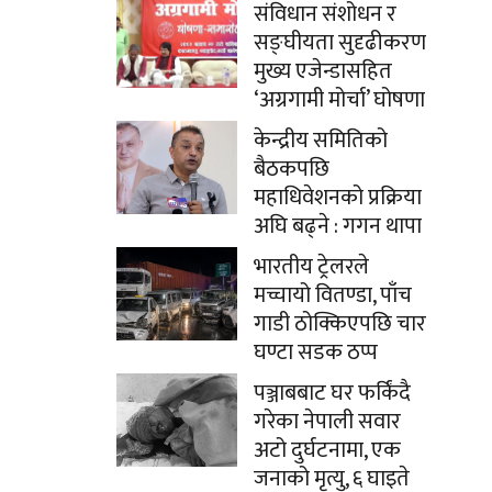
संविधान संशोधन र
सङ्घीयता सुदृढीकरण
मुख्य एजेन्डासहित
‘अग्रगामी मोर्चा’ घोषणा
केन्द्रीय समितिको
बैठकपछि
महाधिवेशनको प्रक्रिया
अघि बढ्ने : गगन थापा
भारतीय ट्रेलरले
मच्चायो वितण्डा, पाँच
गाडी ठोक्किएपछि चार
घण्टा सडक ठप्प
पञ्जाबबाट घर फर्किंदै
गरेका नेपाली सवार
अटो दुर्घटनामा, एक
जनाको मृत्यु, ६ घाइते