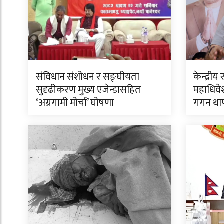
संविधान संशोधन र सङ्घीयता
केन्द्र
सुदृढीकरण मुख्य एजेन्डासहित
महाधिवेश
‘अग्रगामी मोर्चा’ घोषणा
गगन था