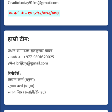
र
radiotoday91fm@gmail.com
क. दर्ता नंः – १४६२५२/०७२/०७३
हाम्रो टीम:
प्रधान सम्पादकः बृजकुमार यादव
सम्पर्क नं. : +977-9801620025
इमेल:
brijkry@gmail.com
रिपोर्टर्स :
किरण कर्ण (धनुषा)
सुभाष कर्ण (धनुषा)
संजय मिश्र (सर्लाही/रौतहट)