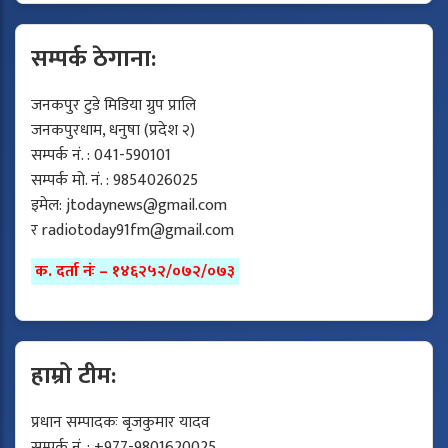
सम्पर्क ठेगाना:
जनकपुर टुडे मिडिया ग्रुप प्रालि
जनकपुरधाम, धनुषा (प्रदेश २)
सम्पर्क नं. : 041-590101
सम्पर्क मो. नं. : 9854026025
इमेल:
jtodaynews@gmail.com
र
radiotoday91fm@gmail.com
क. दर्ता नंः – १४६२५२/०७२/०७३
हाम्रो टीम:
प्रधान सम्पादकः बृजकुमार यादव
सम्पर्क नं. : +977-9801620025