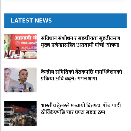
LATEST NEWS
संविधान संशोधन र सङ्घीयता सुदृढीकरण
मुख्य एजेन्डासहित ‘अग्रगामी मोर्चा’ घोषणा
केन्द्रीय समितिको बैठकपछि महाधिवेशनको
प्रक्रिया अघि बढ्ने : गगन थापा
भारतीय ट्रेलरले मच्चायो वितण्डा, पाँच गाडी
ठोक्किएपछि चार घण्टा सडक ठप्प