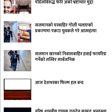
पौडेलविरुद्ध फेरि अर्को भ्रष्टाचार मुद्दा
सलमानको घरबाहिर गोली चलाएको
प्रकरणमा पक्राउ युवकले गरे आत्महत्या
सलमान खानको निवासबाहिर हवाई फायरिङ
गर्नेको तस्विर सार्बजनिक
आज देशभरका फिल्म हल बन्द
वरिष्ठ शास्त्रीय गायक गुरुदेव कामत अस्वस्थ्य