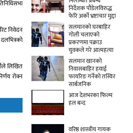
निलम्बित प्रबन्ध
रतिनिधिसभा
निर्देशक पौडेलविरुद्ध
फेरि अर्को भ्रष्टाचार मुद्दा
सलमानको घरबाहिर
रिट निवेदन
गोली चलाएको
 दलभित्रको
प्रकरणमा पक्राउ
युवकले गरे आत्महत्या
सलमान खानको
्माले लिखित
निवासबाहिर हवाई
र्णय रोक्न
फायरिङ गर्नेको तस्विर
सार्बजनिक
आज देशभरका फिल्म
हल बन्द
वरिष्ठ शास्त्रीय गायक