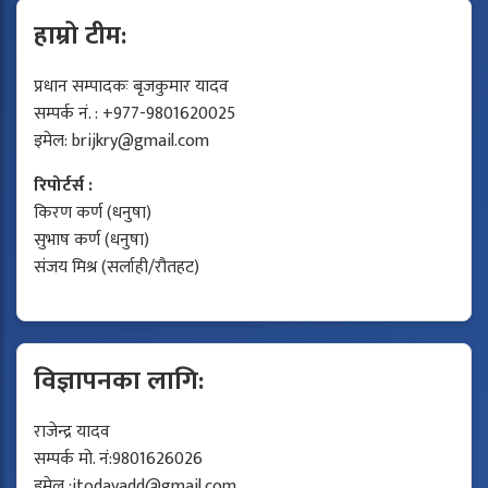
हाम्रो टीम:
प्रधान सम्पादकः बृजकुमार यादव
सम्पर्क नं. : +977-9801620025
इमेल:
brijkry@gmail.com
रिपोर्टर्स :
किरण कर्ण (धनुषा)
सुभाष कर्ण (धनुषा)
संजय मिश्र (सर्लाही/रौतहट)
विज्ञापनका लागि:
राजेन्द्र यादव
सम्पर्क मो. नं:9801626026
इमेल :
jtodayadd@gmail.com