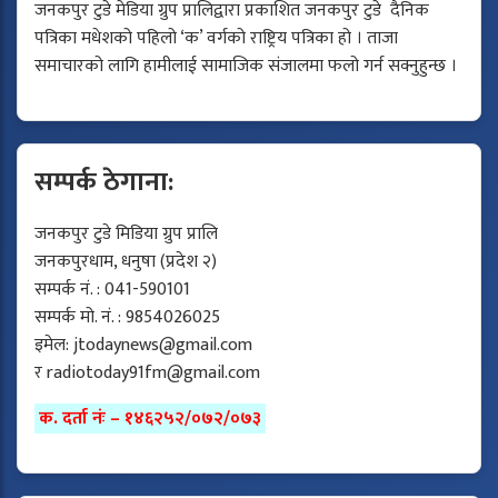
जनकपुर टुडे मेडिया ग्रुप प्रालिद्वारा प्रकाशित जनकपुर टुडे दैनिक
पत्रिका मधेशको पहिलो ‘क’ वर्गको राष्ट्रिय पत्रिका हो । ताजा
समाचारको लागि हामीलाई सामाजिक संजालमा फलो गर्न सक्नुहुन्छ ।
सम्पर्क ठेगाना:
जनकपुर टुडे मिडिया ग्रुप प्रालि
जनकपुरधाम, धनुषा (प्रदेश २)
सम्पर्क नं. : 041-590101
सम्पर्क मो. नं. : 9854026025
इमेल:
jtodaynews@gmail.com
र
radiotoday91fm@gmail.com
क. दर्ता नंः – १४६२५२/०७२/०७३