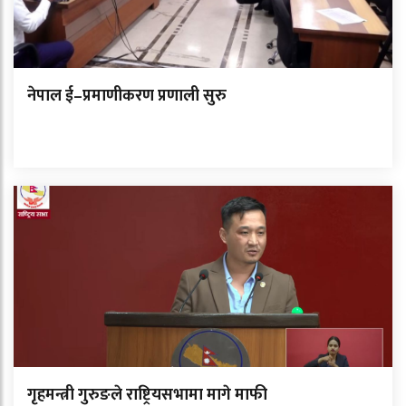
नेपाल ई–प्रमाणीकरण प्रणाली सुरु
गृहमन्त्री गुरुङले राष्ट्रियसभामा मागे माफी