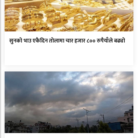
सुनको भाउ एकैदिन तोलामा चार हजार ८०० रुपैयाँले बढ्यो