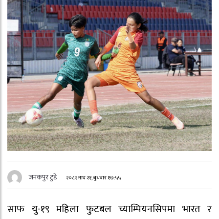
जनकपुर टुडे
२०८२ माघ २१, बुधबार १७:५५
साफ यु-१९ महिला फुटबल च्याम्पियनसिपमा भारत र