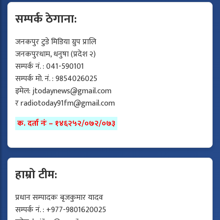
सम्पर्क ठेगाना:
जनकपुर टुडे मिडिया ग्रुप प्रालि
जनकपुरधाम, धनुषा (प्रदेश २)
सम्पर्क नं. : 041-590101
सम्पर्क मो. नं. : 9854026025
इमेल:
jtodaynews@gmail.com
र
radiotoday91fm@gmail.com
क. दर्ता नंः – १४६२५२/०७२/०७३
हाम्रो टीम:
प्रधान सम्पादकः बृजकुमार यादव
सम्पर्क नं. : +977-9801620025