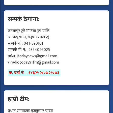
सम्पर्क ठेगाना:
जनकपुर टुडे मिडिया ग्रुप प्रालि
जनकपुरधाम, धनुषा (प्रदेश २)
सम्पर्क नं. : 041-590101
सम्पर्क मो. नं. : 9854026025
इमेल:
jtodaynews@gmail.com
र
radiotoday91fm@gmail.com
क. दर्ता नंः – १४६२५२/०७२/०७३
हाम्रो टीम:
प्रधान सम्पादकः बृजकुमार यादव