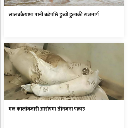
लालबकैयामा पानी बढेपछि डुब्यो हुलाकी राजमार्ग
मल कालोबजारी आरोपमा तीनजना पक्राउ