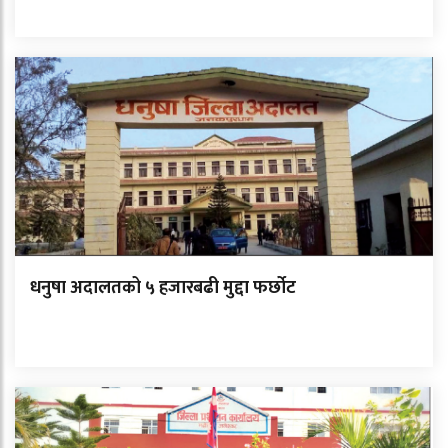
धनुषा अदालतको ५ हजारबढी मुद्दा फर्छोट