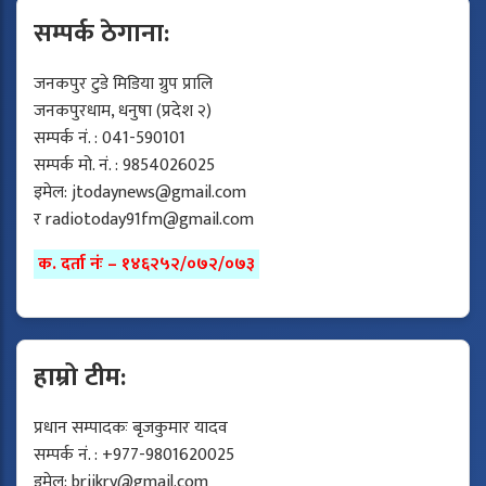
सम्पर्क ठेगाना:
जनकपुर टुडे मिडिया ग्रुप प्रालि
जनकपुरधाम, धनुषा (प्रदेश २)
सम्पर्क नं. : 041-590101
सम्पर्क मो. नं. : 9854026025
इमेल:
jtodaynews@gmail.com
र
radiotoday91fm@gmail.com
क. दर्ता नंः – १४६२५२/०७२/०७३
हाम्रो टीम:
प्रधान सम्पादकः बृजकुमार यादव
सम्पर्क नं. : +977-9801620025
इमेल:
brijkry@gmail.com