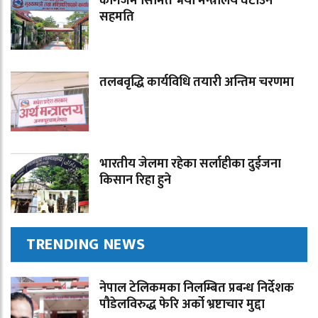
कागजमै सिमित भयो मन्त्रालय घटाउने
सहमति
तलबवृद्धि कार्यविधि तयारी अन्तिम चरणमा
भारतीय जेलमा रहेका सर्लाहीका दुईजना
किसान रिहा हुने
TRENDING NEWS
नेपाल टेलिकमका निलम्बित प्रबन्ध निर्देशक
पौडेलविरुद्ध फेरि अर्को भ्रष्टाचार मुद्दा