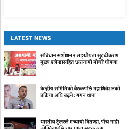
LATEST NEWS
संविधान संशोधन र सङ्घीयता सुदृढीकरण
मुख्य एजेन्डासहित ‘अग्रगामी मोर्चा’ घोषणा
केन्द्रीय समितिको बैठकपछि महाधिवेशनको
प्रक्रिया अघि बढ्ने : गगन थापा
भारतीय ट्रेलरले मच्चायो वितण्डा, पाँच गाडी
ठोक्किएपछि चार घण्टा सडक ठप्प