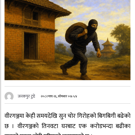
जनकपुर टुडे
२०८२ माघ २६, सोमबार ०७:५४
वीरगञ्जमा केही समयदेखि सुन चोर गिरोहको बिगबिगी बढेको
छ । वीरगञ्जको तिनवटा घरबाट एक करोडभन्दा बढीका