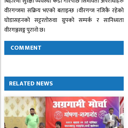
बिहारमा सुरक्षा व्यवस्था कडा गरिपछि सिमावर्ती अपराधीहरु
वीरगन्जमा सक्रिय भएको बताइन्छ ।वीरगन्ज नजिकै रहेको
घोडासहनको सट्टरतोरुवा ग्रुपको सम्पर्क र सानिध्यता
वीरगञ्जसङ्ग पुरानो छ।
COMMENT
RELATED NEWS