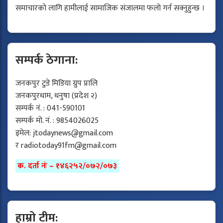
समाचारको लागि हामीलाई सामाजिक संजालमा फलो गर्न सक्नुहुन्छ ।
सम्पर्क ठेगाना:
जनकपुर टुडे मिडिया ग्रुप प्रालि
जनकपुरधाम, धनुषा (प्रदेश २)
सम्पर्क नं. : 041-590101
सम्पर्क मो. नं. : 9854026025
इमेल:
jtodaynews@gmail.com
र
radiotoday91fm@gmail.com
क. दर्ता नंः – १४६२५२/०७२/०७३
हाम्रो टीम: