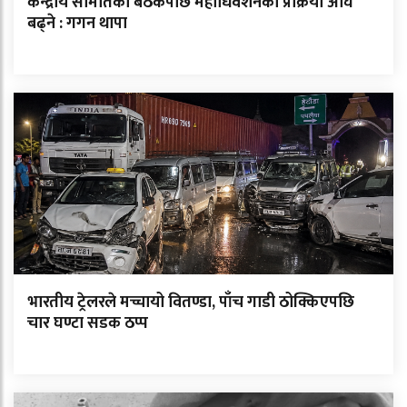
केन्द्रीय समितिको बैठकपछि महाधिवेशनको प्रक्रिया अघि
बढ्ने : गगन थापा
भारतीय ट्रेलरले मच्चायो वितण्डा, पाँच गाडी ठोक्किएपछि
चार घण्टा सडक ठप्प