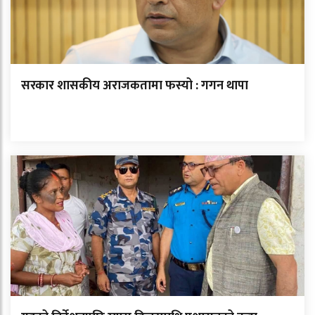
सरकार शासकीय अराजकतामा फस्यो : गगन थापा