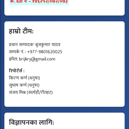
क. दर्ता नंः – १४६२५२/०७२/०७३
हाम्रो टीम:
प्रधान सम्पादकः बृजकुमार यादव
सम्पर्क नं. : +977-9801620025
इमेल:
brijkry@gmail.com
रिपोर्टर्स :
किरण कर्ण (धनुषा)
सुभाष कर्ण (धनुषा)
संजय मिश्र (सर्लाही/रौतहट)
विज्ञापनका लागि: