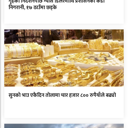
गृहको निर्देशनपछि ग्यास डिलरमाथि प्रशासनको कडा
निगरानी, १७ ठाउँमा छड्के
सुनको भाउ एकैदिन तोलामा चार हजार ८०० रुपैयाँले बढ्यो