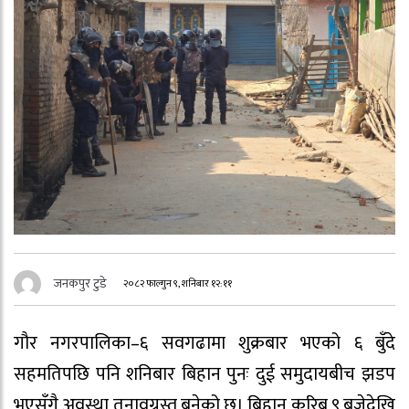
जनकपुर टुडे
२०८२ फाल्गुन ९, शनिबार १२:११
गौर नगरपालिका–६ सवगढामा शुक्रबार भएको ६ बुँदे
सहमतिपछि पनि शनिबार बिहान पुनः दुई समुदायबीच झडप
भएसँगै अवस्था तनावग्रस्त बनेको छ। बिहान करिब ९ बजेदेखि