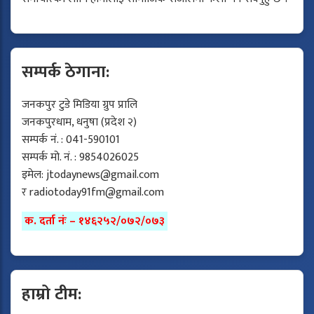
सम्पर्क ठेगाना:
जनकपुर टुडे मिडिया ग्रुप प्रालि
जनकपुरधाम, धनुषा (प्रदेश २)
सम्पर्क नं. : 041-590101
सम्पर्क मो. नं. : 9854026025
इमेल:
jtodaynews@gmail.com
र
radiotoday91fm@gmail.com
क. दर्ता नंः – १४६२५२/०७२/०७३
हाम्रो टीम: