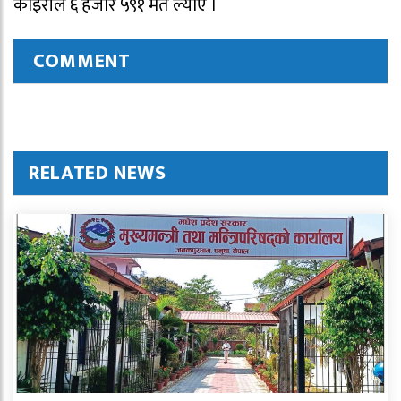
कोइरीले ६ हजार ५९१ मत ल्याए ।
COMMENT
RELATED NEWS