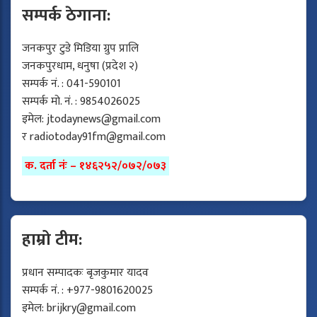
सम्पर्क ठेगाना:
जनकपुर टुडे मिडिया ग्रुप प्रालि
जनकपुरधाम, धनुषा (प्रदेश २)
सम्पर्क नं. : 041-590101
सम्पर्क मो. नं. : 9854026025
इमेल:
jtodaynews@gmail.com
र
radiotoday91fm@gmail.com
क. दर्ता नंः – १४६२५२/०७२/०७३
हाम्रो टीम:
प्रधान सम्पादकः बृजकुमार यादव
सम्पर्क नं. : +977-9801620025
इमेल:
brijkry@gmail.com