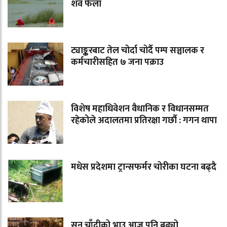
शव फेला
ट्याङ्करबाट तेल चोर्दा चोर्दै पम्प सञ्चालक र
कर्मचारीसहित ७ जना पक्राउ
विशेष महाधिवेशन वैधानिक र विधानसम्मत
रहेकोले अदालतमा प्रतिरक्षा गर्छौ : गगन थापा
मधेस प्रदेशमा ट्रान्सफर्मर चोरीका घटना बढ्दै
सुन चाँदीको भाउ आज पनि बढ्यो