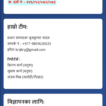
क. दर्ता नंः – १४६२५२/०७२/०७३
हाम्रो टीम:
प्रधान सम्पादकः बृजकुमार यादव
सम्पर्क नं. : +977-9801620025
इमेल:
brijkry@gmail.com
रिपोर्टर्स :
किरण कर्ण (धनुषा)
सुभाष कर्ण (धनुषा)
संजय मिश्र (सर्लाही/रौतहट)
विज्ञापनका लागि: