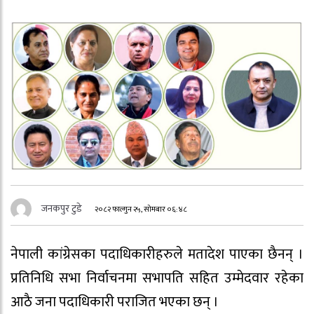
जनकपुर टुडे
२०८२ फाल्गुन २५, सोमबार ०६:४८
नेपाली कांग्रेसका पदाधिकारीहरुले मतादेश पाएका छैनन् ।
प्रतिनिधि सभा निर्वाचनमा सभापति सहित उम्मेदवार रहेका
आठै जना पदाधिकारी पराजित भएका छन् ।