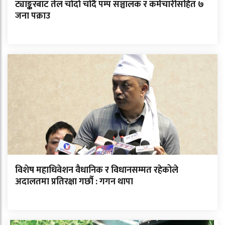
ट्याङ्करबाट तेल चोर्दा चोर्दै पम्प सञ्चालक र कर्मचारीसहित ७
जना पक्राउ
विशेष महाधिवेशन वैधानिक र विधानसम्मत रहेकोले
अदालतमा प्रतिरक्षा गर्छौ : गगन थापा