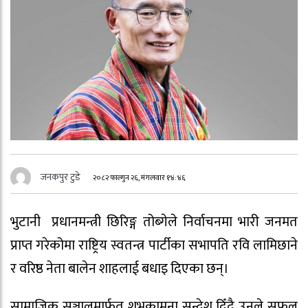
जनकपुर टुडे
२०८२ फाल्गुन २६, मंगलवार १४:४६
भुटानी प्रधानमन्त्री छिरिङ्ग तोब्गेले निर्वाचनमा भारी जनमत
प्राप्त गरेकोमा राष्ट्रिय स्वतन्त्र पार्टीका सभापति रवि लामिछाने
र वरिष्ठ नेता बालेन शाहलाई बधाइ दिएका छन्।
सामाजिक सञ्जालमार्फत शुभकामना सन्देश दिँदै उनले सफल