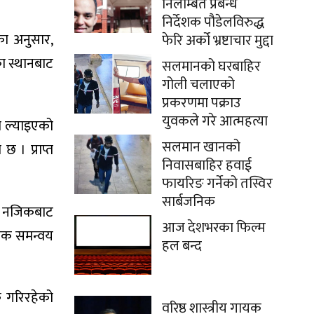
निलम्बित प्रबन्ध
निर्देशक पौडेलविरुद्ध
का अनुसार,
फेरि अर्को भ्रष्टाचार मुद्दा
ा स्थानबाट
सलमानको घरबाहिर
गोली चलाएको
प्रकरणमा पक्राउ
युवकले गरे आत्महत्या
ा ल्याइएको
सलमान खानको
 । प्राप्त
निवासबाहिर हवाई
फायरिङ गर्नेको तस्विर
सार्बजनिक
ूले नजिकबाट
आज देशभरका फिल्म
्यक समन्वय
हल बन्द
क गरिरहेको
वरिष्ठ शास्त्रीय गायक