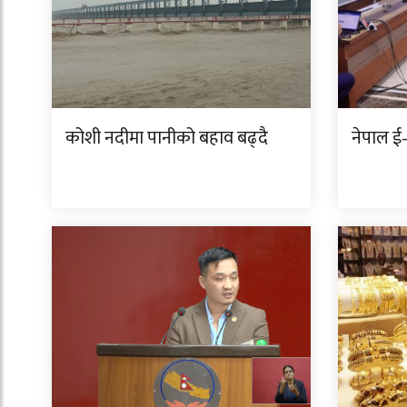
कोशी नदीमा पानीको बहाव बढ्दै
नेपाल ई–