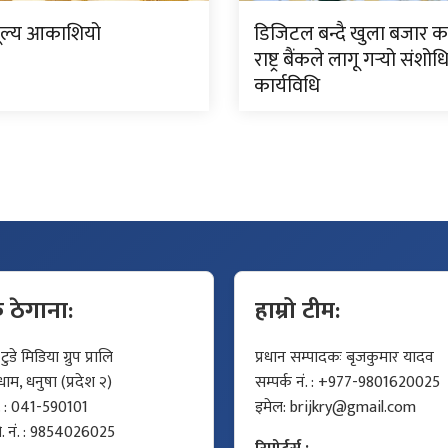
ूल्य आकाशियो
डिजिटल बन्दै खुला बजार क
राष्ट्र बैंकले लागू गर्‍यो संशो
कार्यविधि
क ठेगाना:
हाम्रो टीम:
डे मिडिया ग्रुप प्रालि
प्रधान सम्पादकः बृजकुमार यादव
म, धनुषा (प्रदेश २)
सम्पर्क नं. : +977-9801620025
ं. : 041-590101
इमेल:
brijkry@gmail.com
मो. नं. : 9854026025