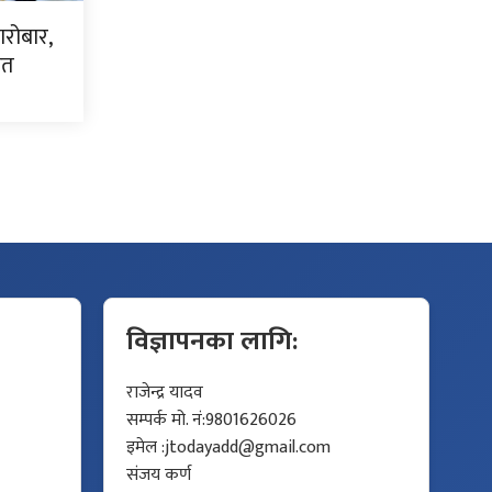
ारोबार,
धित
विज्ञापनका लागि:
राजेन्द्र यादव
सम्पर्क मो. नं:9801626026
इमेल :
jtodayadd@gmail.com
संजय कर्ण