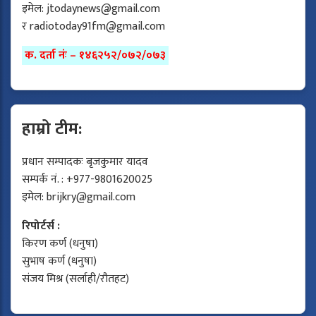
इमेल:
jtodaynews@gmail.com
र
radiotoday91fm@gmail.com
क. दर्ता नंः – १४६२५२/०७२/०७३
हाम्रो टीम:
प्रधान सम्पादकः बृजकुमार यादव
सम्पर्क नं. : +977-9801620025
इमेल:
brijkry@gmail.com
रिपोर्टर्स :
किरण कर्ण (धनुषा)
सुभाष कर्ण (धनुषा)
संजय मिश्र (सर्लाही/रौतहट)