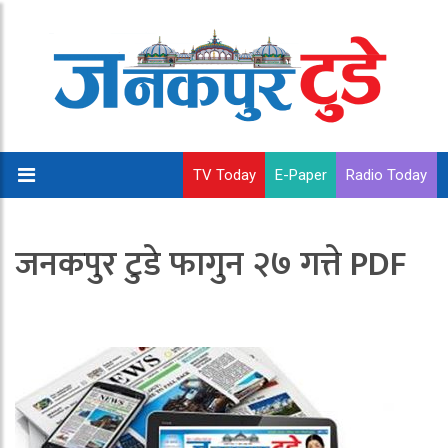
TV Today
E-Paper
Radio Today
जनकपुर टुडे फागुन २७ गत्ते PDF