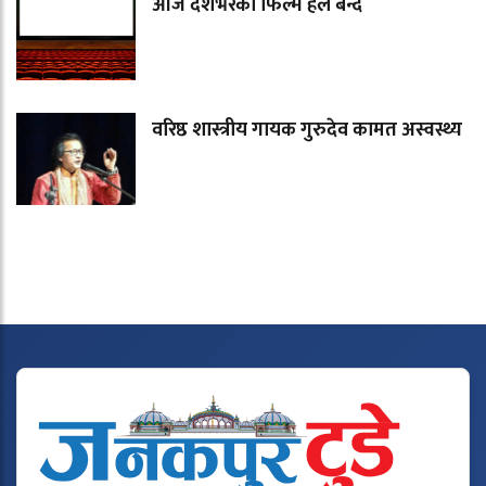
आज देशभरका फिल्म हल बन्द
वरिष्ठ शास्त्रीय गायक गुरुदेव कामत अस्वस्थ्य