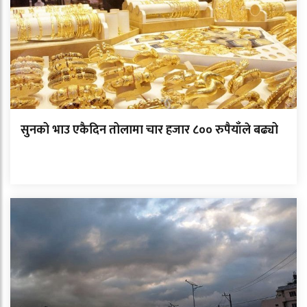
सुनको भाउ एकैदिन तोलामा चार हजार ८०० रुपैयाँले बढ्यो