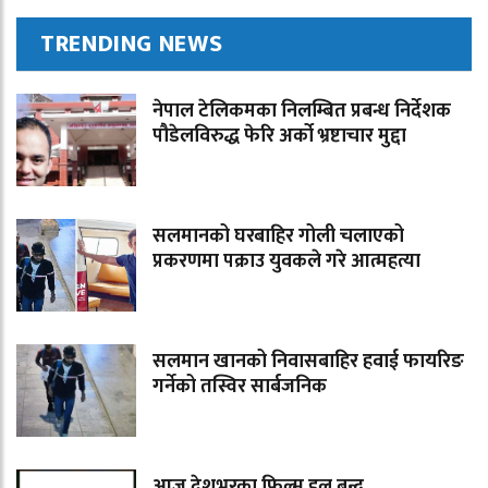
TRENDING NEWS
नेपाल टेलिकमका निलम्बित प्रबन्ध निर्देशक
पौडेलविरुद्ध फेरि अर्को भ्रष्टाचार मुद्दा
सलमानको घरबाहिर गोली चलाएको
प्रकरणमा पक्राउ युवकले गरे आत्महत्या
सलमान खानको निवासबाहिर हवाई फायरिङ
गर्नेको तस्विर सार्बजनिक
आज देशभरका फिल्म हल बन्द