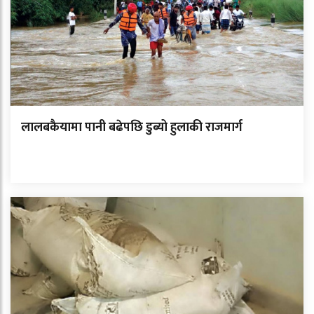
लालबकैयामा पानी बढेपछि डुब्यो हुलाकी राजमार्ग