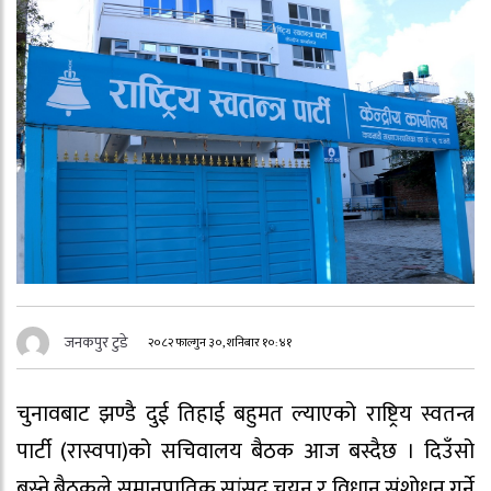
जनकपुर टुडे
२०८२ फाल्गुन ३०, शनिबार १०:४१
चुनावबाट झण्डै दुई तिहाई बहुमत ल्याएको राष्ट्रिय स्वतन्त्र
पार्टी (रास्वपा)को सचिवालय बैठक आज बस्दैछ । दिउँसो
बस्ने बैठकले समानुपातिक सांसद चयन र विधान संशोधन गर्ने