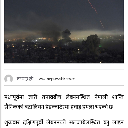
जनकपुर टुडे
२०८२ फाल्गुन ३०, शनिबार १३:१५
मध्यपूर्वमा जारी तनावबीच लेबननस्थित नेपाली शान्ति
सैनिकको बटालियन हेडक्वार्टरमा हवाई हमला भएको छ।
शुक्रबार दक्षिणपूर्वी लेबननको अलजाबेलस्थित ब्लु लाइन