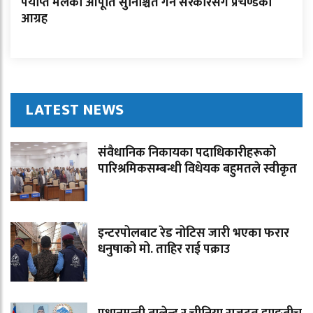
पर्याप्त मलको आपूर्ति सुनिश्चित गर्न सरकारसँग प्रचण्डको
आग्रह
LATEST NEWS
संवैधानिक निकायका पदाधिकारीहरूको
पारिश्रमिकसम्बन्धी विधेयक बहुमतले स्वीकृत
इन्टरपोलबाट रेड नोटिस जारी भएका फरार
धनुषाको मो. ताहिर राई पक्राउ