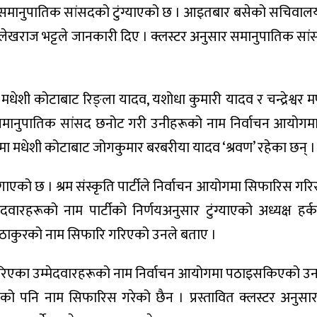
ि समानुपातिक सांसदको टुंग्याएको छ । आइतबार बसेको सचिवा
लेखराज भट्टले जानकारी दिए । क्लस्टर अनुसार समानुपातिक स
ेशी कोटाबाट रिङ्ला यादव, यशोधा कुमारी यादव र चन्द्रेश्वर म
९ जना समानुपातिक सांसद छनोट गरी उनीहरूको नाम निर्वाचन आयोग
 मधेशी कोटाबाट जोगकुमार बरबरीया यादव ‘श्रवण’ रहेका छन् ।
गो लगाएको छ । श्रम संस्कृति पार्टीले निर्वाचन आयोगमा सिफारिस ग
वारहरूको नाम पार्टीको निर्णयअनुसार टुंग्याएको अध्यक्ष हर्क
 ठाकुरको नाम सिफारि गरिएको उनले बताए ।
गरिएका उम्मेदवारहरूको नाम निर्वाचन आयोगमा पठाइसकिएको उनले 
ाट कसैको पनि नाम सिफारिस गरेको छैन । प्रस्तावित क्लस्टर अनु