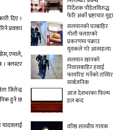
निलम्बित प्रबन्ध
निर्देशक पौडेलविरुद्ध
फेरि अर्को भ्रष्टाचार मुद्दा
कारी दिए ।
सलमानको घरबाहिर
ने प्रवक्ता
गोली चलाएको
प्रकरणमा पक्राउ
युवकले गरे आत्महत्या
रेस, एमाले,
सलमान खानको
 । क्लस्टर
निवासबाहिर हवाई
फायरिङ गर्नेको तस्विर
सार्बजनिक
 जितेन्द्र
आज देशभरका फिल्म
निक हुने छ
हल बन्द
ोहन यादवलाई
वरिष्ठ शास्त्रीय गायक