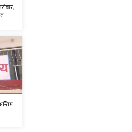
ारोबार,
धित
अन्तिम