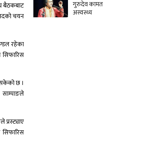
गुरुदेव कामत
लय बैठकबाट
अस्वस्थ्य
ांसदको चयन
ण्डल रहेका
मा सिफारिस
रिसकेको छ ।
 साम्पाङले
प्रस्ट्याए
सार सिफारिस