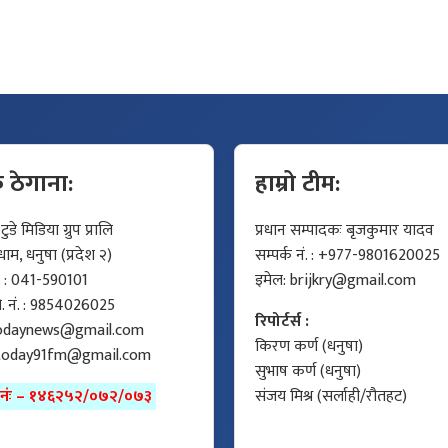
क ठेगाना:
हाम्रो टीम:
डे मिडिया ग्रुप प्रालि
प्रधान सम्पादकः बृजकुमार यादव
म, धनुषा (प्रदेश २)
सम्पर्क नं. : +977-9801620025
ं. : 041-590101
इमेल:
brijkry@gmail.com
मो. नं. : 9854026025
रिपोर्टर्स :
odaynews@gmail.com
किरण कर्ण (धनुषा)
today91fm@gmail.com
सुभाष कर्ण (धनुषा)
ा नंः – १४६२५२/०७२/०७३
संजय मिश्र (सर्लाही/रौतहट)